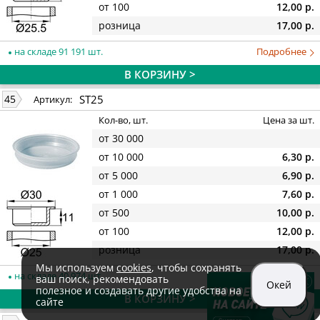
от 100
12,00 р.
розница
17,00 р.
на складе 91 191 шт.
Подробнее
В КОРЗИНУ >
ST25
45
Артикул:
Кол-во, шт.
Цена за шт.
от 30 000
от 10 000
6,30 р.
от 5 000
6,90 р.
от 1 000
7,60 р.
от 500
10,00 р.
от 100
12,00 р.
розница
17,00 р.
Мы используем
cookies
, чтобы сохранять
на складе 40 974 шт.
Подробнее
ваш поиск, рекомендовать
Окей
полезное и создавать другие удобства на
В КОРЗИНУ >
сайте