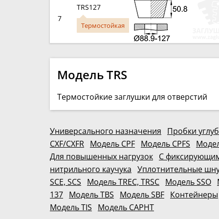
TRS127
7
Термостойкая
Модель TRS
Термостойкие заглушки для отверстий
Универсального назначения
Пробки углу
CXF/CXFR
Модель CPF
Модель CPFS
Модел
Для повышенных нагрузок
С фиксирующи
нитрильного каучука
Уплотнительные шн
SCE, SCS
Модель TREC, TRSC
Модель SSO
137
Модель TBS
Модель SBF
Контейнеры
Модель TIS
Модель CAPHT