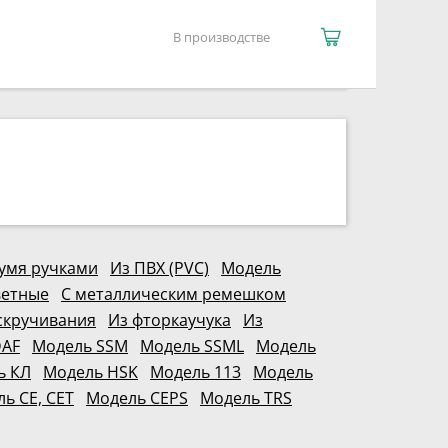
В производстве
вумя ручками
Из ПВХ (PVC)
Модель
етные
С металлическим ремешком
скручивания
Из фторкаучука
Из
DAF
Модель SSM
Модель SSML
Модель
ь КЛ
Модель HSK
Модель 113
Модель
ь CE, CET
Модель CEPS
Модель TRS