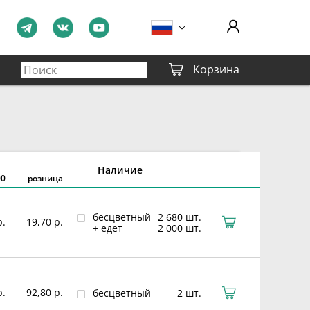
Корзина
Наличие
00
розница
бесцветный
2 680 шт.
р.
19,70 р.
+ едет
2 000 шт.
р.
92,80 р.
бесцветный
2 шт.