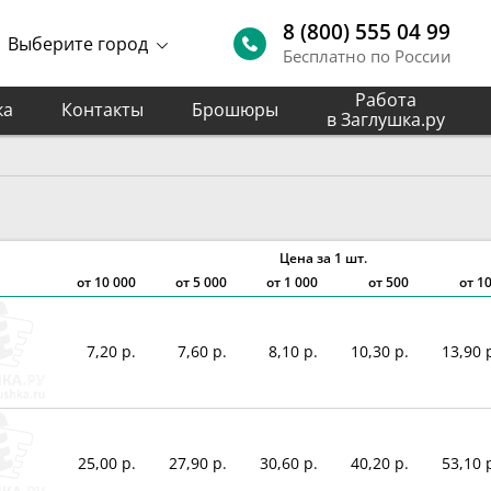
8 (800) 555 04 99
Выберите город
Бесплатно по России
Работа
ка
Контакты
Брошюры
в Заглушка.ру
Цена за 1 шт.
от
10 000
от
5 000
от
1 000
от 500
от 1
7,20 р.
7,60 р.
8,10 р.
10,30 р.
13,90 
25,00 р.
27,90 р.
30,60 р.
40,20 р.
53,10 