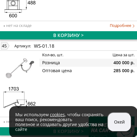
нет на складе
Подробнее
В КОРЗИНУ >
WS-01.18
45
Артикул:
Кол-во, шт.
Цена за шт.
Розница
400 000 р.
Оптовая цена
285 000 р.
Мы используем
cookies
, чтобы сохранять
ваш поиск, рекомендовать
нет на складе
Подробнее
Окей
полезное и создавать другие удобства на
сайте
В КОРЗИНУ >