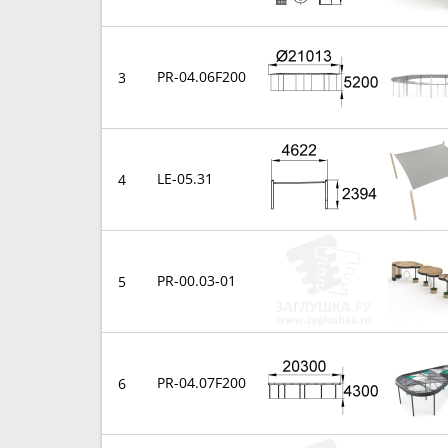
PR-04.06F200
3
LE-05.31
4
PR-00.03-01
5
PR-04.07F200
6