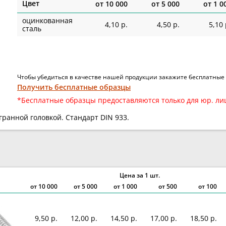
Цвет
от
10 000
от
5 000
от
1 0
оцинкованная
4,10 р.
4,50 р.
5,10 
сталь
Чтобы убедиться в качестве нашей продукции закажите бесплатные
Получить бесплатные образцы
*Бесплатные образцы предоставляются только для юр. ли
гранной головкой. Стандарт DIN 933.
Цена за 1 шт.
от
10 000
от
5 000
от
1 000
от 500
от 100
9,50 р.
12,00 р.
14,50 р.
17,00 р.
18,50 р.