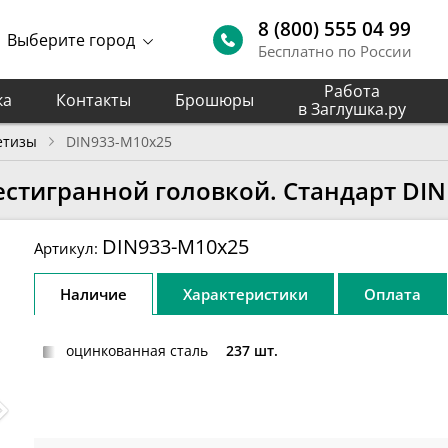
8 (800) 555 04 99
Выберите город
Бесплатно по России
Работа
ка
Контакты
Брошюры
в Заглушка.ру
етизы
DIN933-M10x25
естигранной головкой. Стандарт DIN
DIN933-M10x25
Артикул:
Наличие
Характеристики
Оплата
оцинкованная сталь
237 шт.