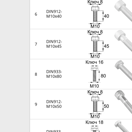
DIN912-
6
M10x40
DIN912-
7
M10x45
DIN933-
8
M10x80
DIN912-
9
M10x50
DIN933-