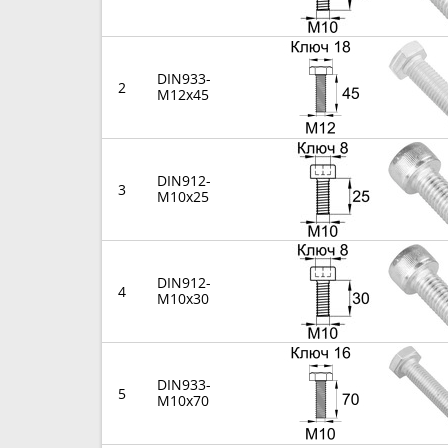
DIN933-
2
M12x45
DIN912-
3
M10x25
DIN912-
4
M10x30
DIN933-
5
M10x70