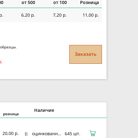
00
от 500
от 100
Розница
р.
6,20 р.
7,20 р.
11,00 р.
 образцы.
Заказать
ц
Наличие
розница
20,00 р.
оцинкованная сталь
645 шт.