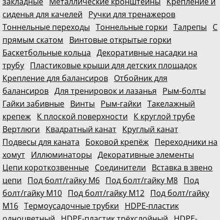
закладные
Металлические кронштейны
Крепление и
сиденья для качелей
Ручки для тренажеров
Тоннельные переходы
Тоннельные горки
Талрепы
С
прямым скатом
Винтовые открытые горки
Баскетбольные кольца
Декоративные насадки на
трубу
Пластиковые крыши для детских площадок
Крепление для балансиров
Отбойник для
балансиров
Для тренировок и лазанья
Рым-болты
Гайки забивные
Винты
Рым-гайки
Такелажный
крепеж
К плоской поверхности
К круглой трубе
Вертлюги
Квадратный канат
Круглый канат
Подвесы для каната
Боковой крепёж
Переходники на
хомут
Иллюминаторы
Декоративные элементы
Цепи короткозвенные
Соединители
Вставка в звено
цепи
Под болт/гайку М6
Под болт/гайку М8
Под
болт/гайку М10
Под болт/гайку М12
Под болт/гайку
М16
Термоусадочные трубки
HDPE-пластик
одноцветный
HDPE-пластик трёхслойный
HDPE-