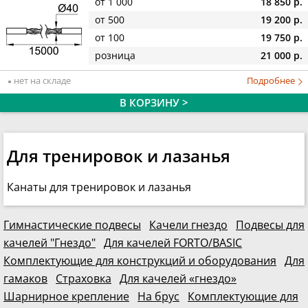
от 1 000
18 850 р.
от 500
19 200 р.
от 100
19 750 р.
розница
21 000 р.
нет на складе
Подробнее
В КОРЗИНУ >
Для тренировок и лазанья
Канаты для тренировок и лазанья
Гимнастические подвесы
Качели гнездо
Подвесы для
качелей "Гнездо"
Для качелей FORTO/BASIC
Комплектующие для конструкций и оборудования
Для
гамаков
Страховка
Для качелей «гнездо»
Шарнирное крепление
На брус
Комплектующие для