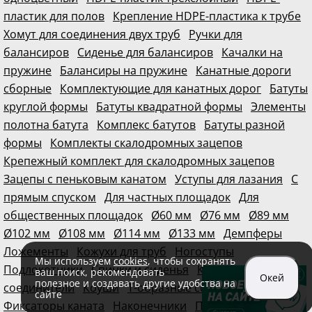
пластик для полов
Крепление HDPE-пластика к трубе
Хомут для соединения двух труб
Ручки для
балансиров
Сиденье для балансиров
Качалки на
пружине
Балансиры на пружине
Канатные дороги
сборные
Комплектующие для канатных дорог
Батуты
круглой формы
Батуты квадратной формы
Элементы
полотна батута
Комплекс батутов
Батуты разной
формы
Комплекты скалодромных зацепов
Крепежный комплект для скалодромных зацепов
Зацепы с пеньковым канатом
Уступы для лазания
С
прямым спуском
Для частных площадок
Для
общественных площадок
Ø60 мм
Ø76 мм
Ø89 мм
Ø102 мм
Ø108 мм
Ø114 мм
Ø133 мм
Демпферы
Ложементы
Кожухи для труб
Ногоступы
Мы используем
cookies
, чтобы сохранять
Подлокотники
Спинки и сиденья
Крестообразные
ваш поиск, рекомендовать
Окей
полезное и создавать другие удобства на
соединители
Коуши
Т-образные соединители
сайте
Фиксаторы каната
Наконечники
Прямые