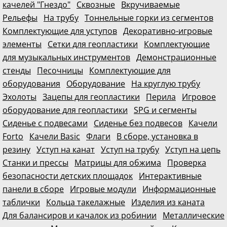
качелей "Гнездо"
Сквозные
Вкручиваемые
Рельефы
На трубу
Тоннельные горки из сегментов
Комплектующие для уступов
Декоративно-игровые
элементы
Сетки для геопластики
Комплектующие
для музыкальных инструментов
Демонстрационные
стенды
Песочницы
Комплектующие для
оборудования
Оборудование
На круглую трубу
Эхолоты
Зацепы для геопластики
Перила
Игровое
оборудование для геопластики
SPG и сегменты
Сиденье с подвесами
Сиденье без подвесов
Качели
Forto
Качели Basic
Флаги
В сборе, установка в
резину
Уступ на канат
Уступ на трубу
Уступ на цепь
Станки и прессы
Матрицы для обжима
Проверка
безопасности детских площадок
Интерактивные
панели в сборе
Игровые модули
Информационные
таблички
Кольца такелажные
Изделия из каната
Для балансиров и качалок из робинии
Металлические