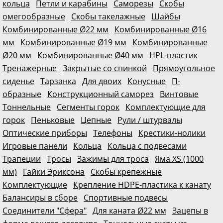
кольца
Петли и карабины
Саморезы
Скобы
омегообразные
Скобы такелажные
Шайбы
Комбинированные Ø22 мм
Комбинированные Ø16
мм
Комбинированные Ø19 мм
Комбинированные
Ø20 мм
Комбинированные Ø40 мм
HPL-пластик
Тренажерные
Закрытые со спинкой
Прямоугольное
сиденье
Тарзанка
Для двоих
Конусные
П-
образные
Конструкционный саморез
Винтовые
Тоннельные
Сегменты горок
Комплектующие для
горок
Пеньковые
Цепные
Рули / штурвалы
Оптические приборы
Телефоны
Крестики-нолики
Игровые панели
Кольца
Кольца с подвесами
Трапеции
Тросы
Зажимы для троса
Яма XS (1000
мм)
Гайки Эриксона
Скобы крепежные
Комплектующие
Крепление HDPE-пластика к канату
Балансиры в сборе
Спортивные подвесы
Соединители "Сфера"
Для каната Ø22 мм
Зацепы в