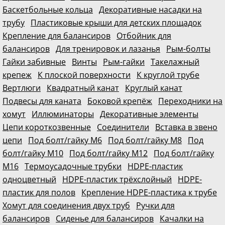
Баскетбольные кольца
Декоративные насадки на
трубу
Пластиковые крыши для детских площадок
Крепление для балансиров
Отбойник для
балансиров
Для тренировок и лазанья
Рым-болты
Гайки забивные
Винты
Рым-гайки
Такелажный
крепеж
К плоской поверхности
К круглой трубе
Вертлюги
Квадратный канат
Круглый канат
Подвесы для каната
Боковой крепёж
Переходники на
хомут
Иллюминаторы
Декоративные элементы
Цепи короткозвенные
Соединители
Вставка в звено
цепи
Под болт/гайку М6
Под болт/гайку М8
Под
болт/гайку М10
Под болт/гайку М12
Под болт/гайку
М16
Термоусадочные трубки
HDPE-пластик
одноцветный
HDPE-пластик трёхслойный
HDPE-
пластик для полов
Крепление HDPE-пластика к трубе
Хомут для соединения двух труб
Ручки для
балансиров
Сиденье для балансиров
Качалки на