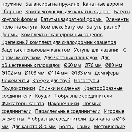
пружине
Балансиры на пружине
Канатные дороги
сборные
Комплектующие для канатных дорог
Батуты
круглой формы
Батуты квадратной формы
Элементы
полотна батута
Комплекс батутов
Батуты разной
формы
Комплекты скалодромных зацепов
Крепежный комплект для скалодромных зацепов
Зацепы с пеньковым канатом
Уступы для лазания
С
прямым спуском
Для частных площадок
Для
общественных площадок
Ø60 мм
Ø76 мм
Ø89 мм
Ø102 мм
Ø108 мм
Ø114 мм
Ø133 мм
Демпферы
Ложементы
Кожухи для труб
Ногоступы
Подлокотники
Спинки и сиденья
Крестообразные
соединители
Коуши
Т-образные соединители
Фиксаторы каната
Наконечники
Прямые
соединители
Параллельные соединители
Игровые
элементы
Y-образные соединители
Для каната Ø16
мм
Для каната Ø20 мм
Болты
Гайки
Метрические