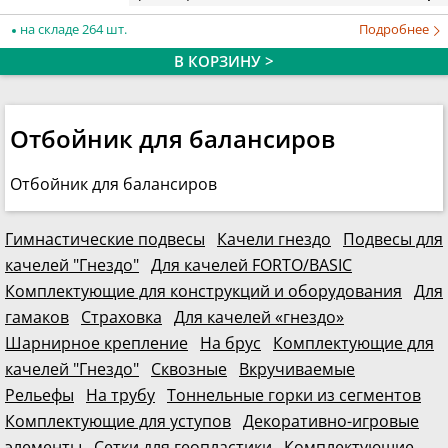
на складе 264 шт.
Подробнее
В КОРЗИНУ >
Отбойник для балансиров
Отбойник для балансиров
Гимнастические подвесы
Качели гнездо
Подвесы для
качелей "Гнездо"
Для качелей FORTO/BASIC
Комплектующие для конструкций и оборудования
Для
гамаков
Страховка
Для качелей «гнездо»
Шарнирное крепление
На брус
Комплектующие для
качелей "Гнездо"
Сквозные
Вкручиваемые
Рельефы
На трубу
Тоннельные горки из сегментов
Комплектующие для уступов
Декоративно-игровые
элементы
Сетки для геопластики
Комплектующие