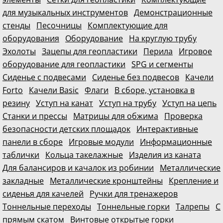
для музыкальных инструментов
Демонстрационные
стенды
Песочницы
Комплектующие для
оборудования
Оборудование
На круглую трубу
Эхолоты
Зацепы для геопластики
Перила
Игровое
оборудование для геопластики
SPG и сегменты
Сиденье с подвесами
Сиденье без подвесов
Качели
Forto
Качели Basic
Флаги
В сборе, установка в
резину
Уступ на канат
Уступ на трубу
Уступ на цепь
Станки и прессы
Матрицы для обжима
Проверка
безопасности детских площадок
Интерактивные
панели в сборе
Игровые модули
Информационные
таблички
Кольца такелажные
Изделия из каната
Для балансиров и качалок из робинии
Металлические
закладные
Металлические кронштейны
Крепление и
сиденья для качелей
Ручки для тренажеров
Тоннельные переходы
Тоннельные горки
Талрепы
С
прямым скатом
Винтовые открытые горки