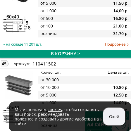
от 5 000
11,50 р.
от 1 000
14,00 р.
от 500
16,80 р.
от 100
21,00 р.
розница
31,70 р.
на складе 11 201 шт.
Подробнее
В КОРЗИНУ >
110411502
45
Артикул:
Кол-во, шт.
Цена за шт.
от 30 000
от 10 000
10,80 р.
от 5 000
12,50 р.
от 1 000
14,00 р.
Мы используем
cookies
, чтобы сохранять
от 500
17,40 р.
ваш поиск, рекомендовать
Окей
от 100
24,90 р.
полезное и создавать другие удобства на
сайте
розница
35,00 р.