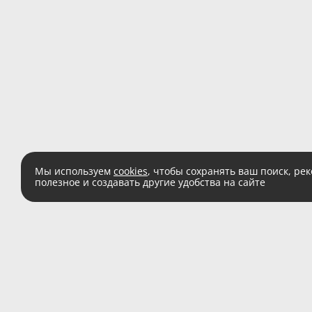
Мы используем
cookies
, чтобы сохранять ваш поиск, ре
полезное и создавать другие удобства на сайте
Есть вопросы?
Звоните:
8 (800) 555 
(звонок по России беспл