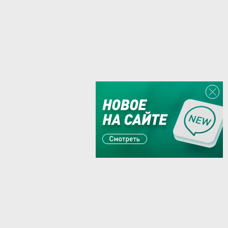
Или пишите:
sales@zaglushka.ru