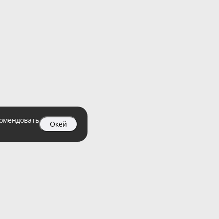
комендовать
Окей
04 99
атный)