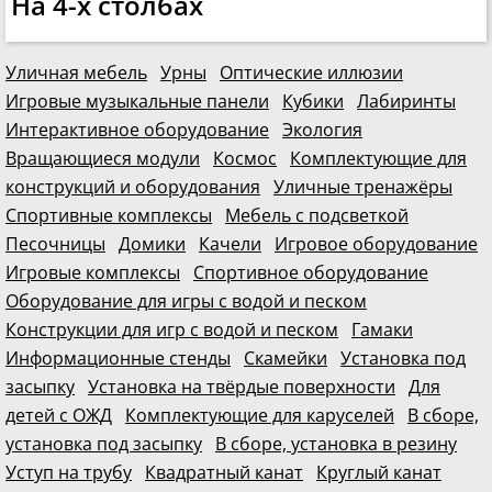
На 4-х столбах
Уличная мебель
Урны
Оптические иллюзии
Игровые музыкальные панели
Кубики
Лабиринты
Интерактивное оборудование
Экология
Вращающиеся модули
Космос
Комплектующие для
конструкций и оборудования
Уличные тренажёры
Спортивные комплексы
Мебель с подсветкой
Песочницы
Домики
Качели
Игровое оборудование
Игровые комплексы
Спортивное оборудование
Оборудование для игры с водой и песком
Конструкции для игр с водой и песком
Гамаки
Информационные стенды
Скамейки
Установка под
засыпку
Установка на твёрдые поверхности
Для
детей с ОЖД
Комплектующие для каруселей
В сборе,
установка под засыпку
В сборе, установка в резину
Уступ на трубу
Квадратный канат
Круглый канат