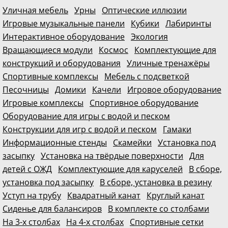
Уличная мебель
Урны
Оптические иллюзии
Игровые музыкальные панели
Кубики
Лабиринты
Интерактивное оборудование
Экология
Вращающиеся модули
Космос
Комплектующие для
конструкций и оборудования
Уличные тренажёры
Спортивные комплексы
Мебель с подсветкой
Песочницы
Домики
Качели
Игровое оборудование
Игровые комплексы
Спортивное оборудование
Оборудование для игры с водой и песком
Конструкции для игр с водой и песком
Гамаки
Информационные стенды
Скамейки
Установка под
засыпку
Установка на твёрдые поверхности
Для
детей с ОЖД
Комплектующие для каруселей
В сборе,
установка под засыпку
В сборе, установка в резину
Уступ на трубу
Квадратный канат
Круглый канат
Сиденье для балансиров
В комплекте со столбами
На 3-х столбах
На 4-х столбах
Спортивные сетки