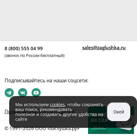
sales@zaglushka.ru
8 (800) 555 04 99
(звонок по России бесплатный)
Подписывайтесь на наши соцсети:
Мы используем
cookies
, чтобы сохранять
ваш поиск, рекомендовать
Пользовательское соглашение
Окей
полезное и создавать другие удобства на
сайте
© 1991–2026 ООО «Заглушка.pу»