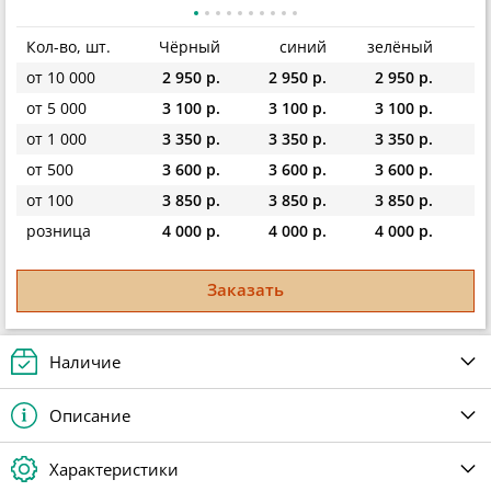
Кол-во, шт.
Чёрный
синий
зелёный
ж
от 10 000
2 950 р.
2 950 р.
2 950 р.
2
от 5 000
3 100 р.
3 100 р.
3 100 р.
3
от 1 000
3 350 р.
3 350 р.
3 350 р.
3
от 500
3 600 р.
3 600 р.
3 600 р.
3
от 100
3 850 р.
3 850 р.
3 850 р.
3
розница
4 000 р.
4 000 р.
4 000 р.
4
Заказать
Наличие
Описание
Характеристики