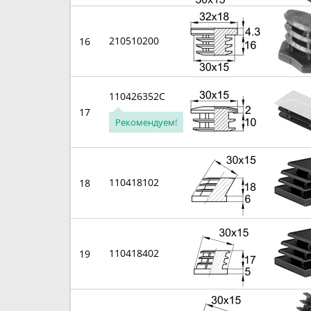
210510200
16
110426352C
17
Рекомендуем!
110418102
18
110418402
19