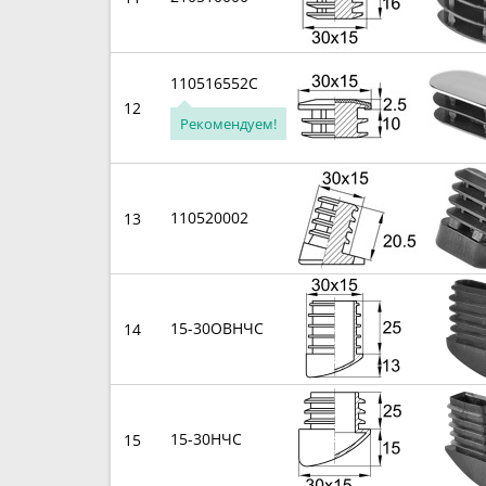
110516552C
12
Рекомендуем!
110520002
13
15-30ОВНЧС
14
15-30НЧС
15