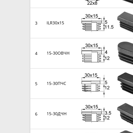
ILR30x15
3
15-30ОВЧН
4
15-30ПЧС
5
15-30ДЧН
6