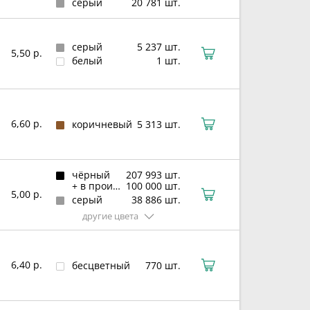
серый
20 781 шт.
серый
5 237 шт.
5,50 р.
белый
1 шт.
6,60 р.
коричневый
5 313 шт.
чёрный
207 993 шт.
+ в производстве
100 000 шт.
5,00 р.
серый
38 886 шт.
другие цвета
6,40 р.
бесцветный
770 шт.