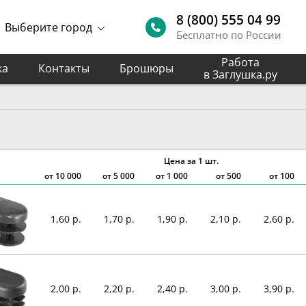
8 (800) 555 04 99
Выберите город
Бесплатно по России
Работа
ка
Контакты
Брошюры
в Заглушка.ру
Цена за 1 шт.
от
10 000
от
5 000
от
1 000
от 500
от 100
1,60 р.
1,70 р.
1,90 р.
2,10 р.
2,60 р.
2,00 р.
2,20 р.
2,40 р.
3,00 р.
3,90 р.