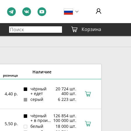
Корзина
Наличие
розница
чёрный
20 724 шт.
+ едет
400 шт.
4,40 р.
серый
6 223 шт.
чёрный
126 854 шт.
+ в производстве
100 000 шт.
5,50 р.
белый
18 000 шт.