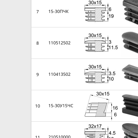
15-30ПЧК
7
110512502
8
110413502
9
15-30У15ЧС
10
210510000
11