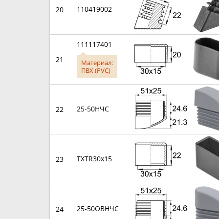
110419002
20
111117401
21
Материал:
ПВХ (PVC)
25-50НЧС
22
TXTR30x15
23
25-50ОВНЧС
24