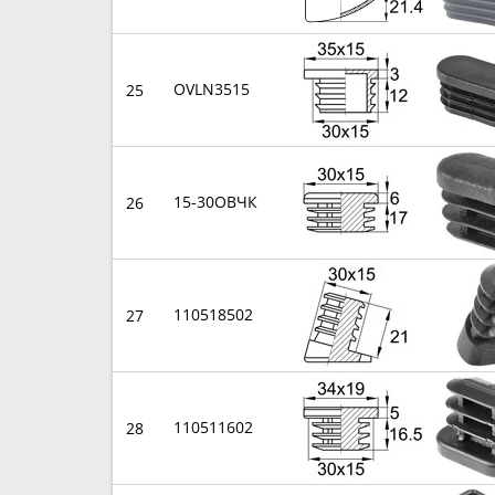
OVLN3515
25
15-30ОВЧК
26
110518502
27
110511602
28