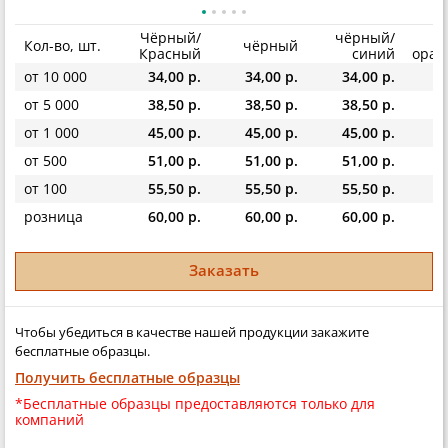
Чёрный/
чёрный/
ч
Кол-во, шт.
чёрный
Красный
синий
оран
от 10 000
34,00 р.
34,00 р.
34,00 р.
34
от 5 000
38,50 р.
38,50 р.
38,50 р.
38
от 1 000
45,00 р.
45,00 р.
45,00 р.
45
от 500
51,00 р.
51,00 р.
51,00 р.
51
от 100
55,50 р.
55,50 р.
55,50 р.
55
розница
60,00 р.
60,00 р.
60,00 р.
60
Заказать
Чтобы убедиться в качестве нашей продукции закажите
бесплатные образцы.
Получить бесплатные образцы
*Бесплатные образцы предоставляются только для
компаний