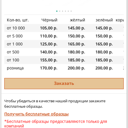
Кол-во, шт.
Чёрный
жёлтый
зелёный
кори
от 10 000
105,00 р.
145,00 р.
145,00 р.
14
от 5 000
110,00 р.
150,00 р.
150,00 р.
15
от 1 000
125,00 р.
165,00 р.
165,00 р.
16
от 500
140,00 р.
180,00 р.
180,00 р.
18
от 100
155,00 р.
185,00 р.
185,00 р.
18
розница
170,00 р.
200,00 р.
200,00 р.
20
Заказать
Чтобы убедиться в качестве нашей продукции закажите
бесплатные образцы.
Получить бесплатные образцы
*Бесплатные образцы предоставляются только для
компаний