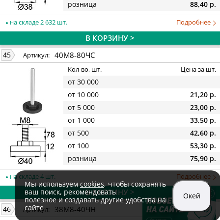
розница
88,40 р.
на складе 2 632 шт.
Подробнее
В КОРЗИНУ >
40М8-80ЧС
45
Артикул:
Кол-во, шт.
Цена за шт.
от 30 000
от 10 000
21,20 р.
от 5 000
23,00 р.
от 1 000
33,50 р.
от 500
42,60 р.
от 100
53,30 р.
розница
75,90 р.
на складе 4 шт.
Подробнее
Мы используем
cookies
, чтобы сохранять
ваш поиск, рекомендовать
В КОРЗИНУ >
Окей
полезное и создавать другие удобства на
сайте
38М8-40ЧН
46
Артикул: