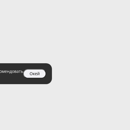
комендовать
Окей
04 99
атный)