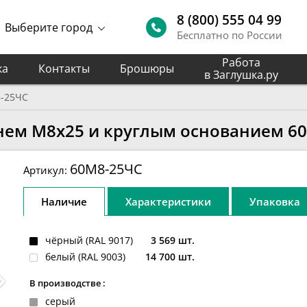
8 (800) 555 04 99
Выберите город
Бесплатно по России
Работа
ка
Контакты
Брошюры
в Заглушка.ру
-25ЧС
нем М8х25 и круглым основанием 6
60М8-25ЧС
Артикул:
Наличие
Характеристики
Упаковка
чёрный (RAL 9017)
3 569 шт.
белый (RAL 9003)
14 700 шт.
В производстве :
серый