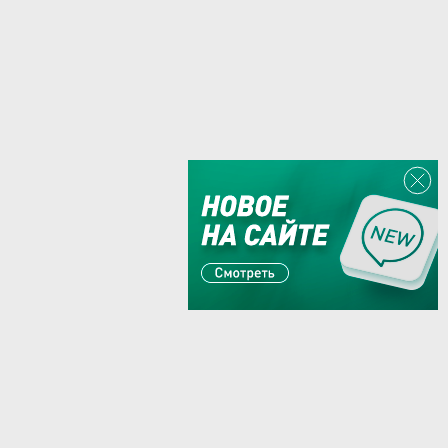
Или пишите:
sales@zaglushka.ru