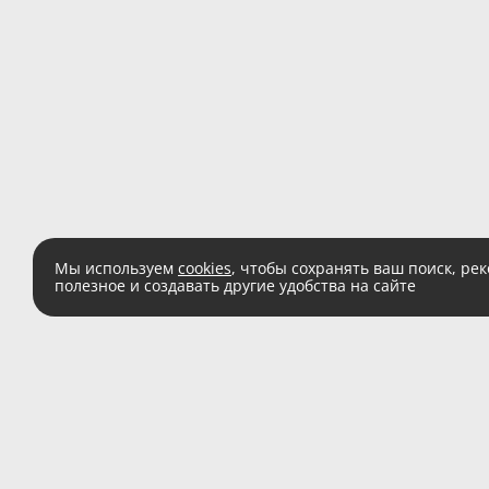
Мы используем
cookies
, чтобы сохранять ваш поиск, ре
полезное и создавать другие удобства на сайте
Есть вопросы?
Звоните:
8 (800) 555 
(звонок по России беспл