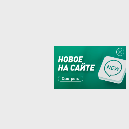
Или пишите:
sales@zaglushka.ru