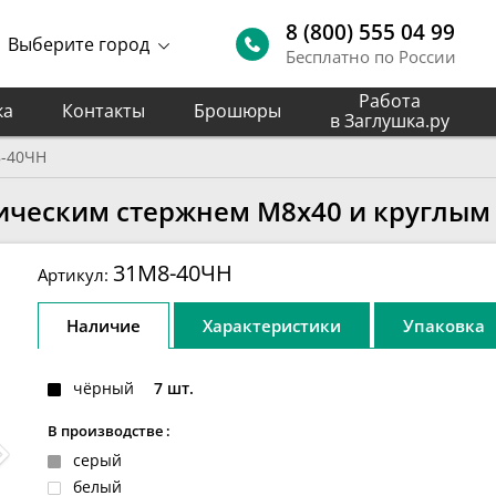
8 (800) 555 04 99
Выберите город
Бесплатно по России
Работа
ка
Контакты
Брошюры
в Заглушка.ру
-40ЧН
лическим стержнем М8х40 и круглым
31М8-40ЧН
Артикул:
Наличие
Характеристики
Упаковка
чёрный
7 шт.
В производстве :
серый
белый