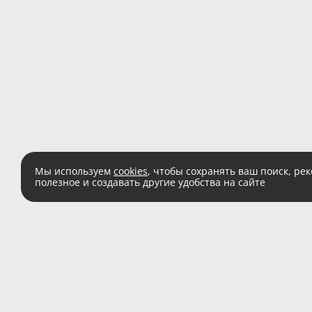
Мы используем
cookies
, чтобы сохранять ваш поиск, ре
полезное и создавать другие удобства на сайте
Есть вопросы?
Звоните:
8 (800) 555 
(звонок по России беспл