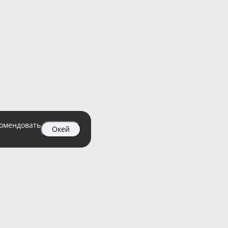
комендовать
Окей
04 99
атный)