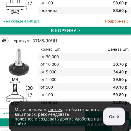
от 100
58,00 р.
розница
83,60 р.
на складе 4 640 шт.
Подробнее
В КОРЗИНУ >
37М8-30ЧН
45
Артикул:
Кол-во, шт.
Цена за шт.
от 30 000
от 10 000
30,70 р.
от 5 000
34,40 р.
от 1 000
39,50 р.
от 500
49,10 р.
от 100
59,80 р.
розница
92,00 р.
Мы используем
cookies
, чтобы сохранять
на складе 916 шт.
Подробнее
ваш поиск, рекомендовать
Окей
полезное и создавать другие удобства на
В КОРЗИНУ >
сайте