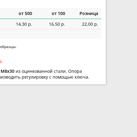
от 500
от 100
Розница
14,30 р.
16,50 р.
22,00 р.
 образцы.
ц
я
М8х30
из оцинкованной стали. Опора
оизводить регулировку с помощью ключа.