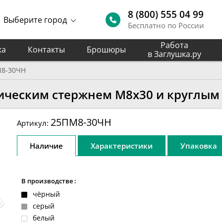
8 (800) 555 04 99
Выберите город
Бесплатно по России
Работа
ка
Контакты
Брошюры
в Заглушка.ру
8-30ЧН
лическим стержнем М8х30 и круглым
25ПМ8-30ЧН
Артикул:
Наличие
Характеристики
Упаковка
В производстве :
чёрный
серый
белый