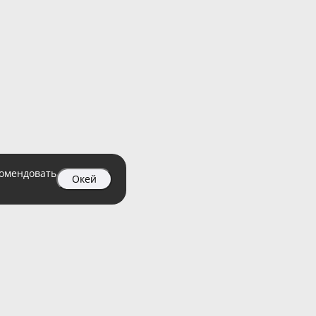
комендовать
Окей
04 99
атный)