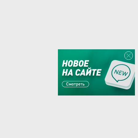
Или пишите:
sales@zaglushka.ru