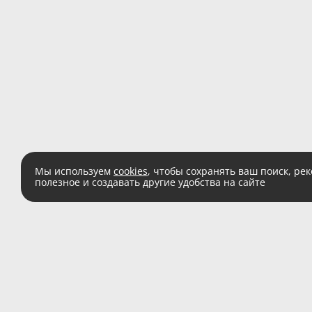
Мы используем
cookies
, чтобы сохранять ваш поиск, ре
полезное и создавать другие удобства на сайте
Есть вопросы?
Звоните:
8 (800) 555 
(звонок по России беспл