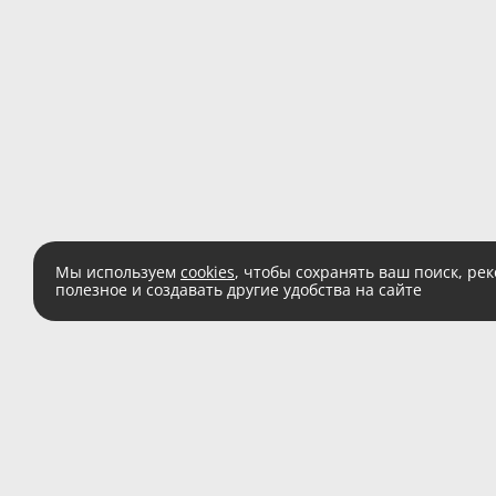
Мы используем
cookies
, чтобы сохранять ваш поиск, ре
полезное и создавать другие удобства на сайте
Есть вопросы?
Звоните:
8 (800) 555 
(звонок по России беспл