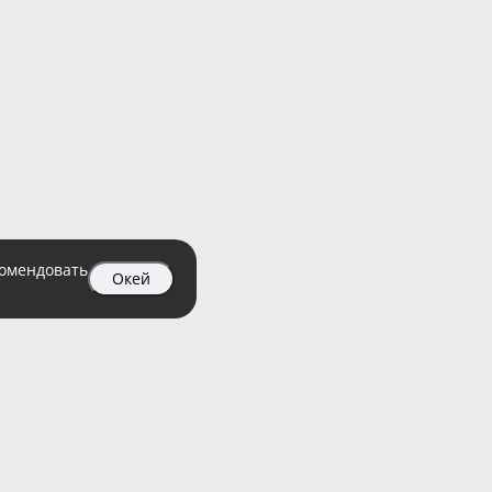
комендовать
Окей
04 99
атный)