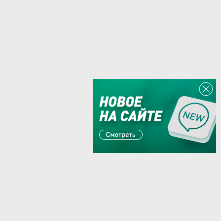
Или пишите:
sales@zaglushka.ru