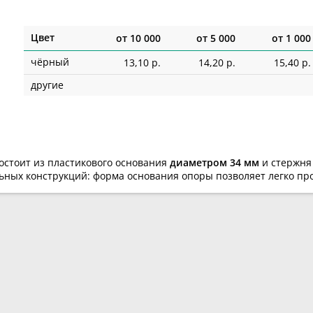
Цвет
от
10 000
от
5 000
от
1 000
чёрный
13,10 р.
14,20 р.
15,40 р.
другие
остоит из пластикового основания
диаметром 34 мм
и стержн
ьных конструкций: форма основания опоры позволяет легко пр