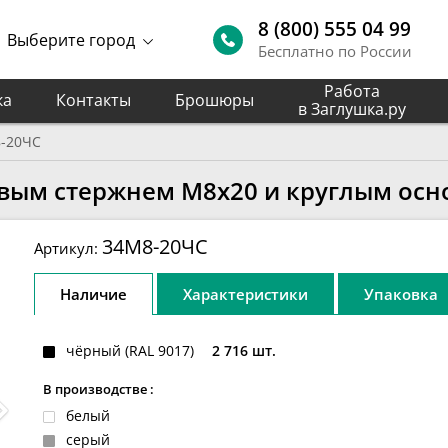
8 (800) 555 04 99
Выберите город
Бесплатно по России
Работа
ка
Контакты
Брошюры
в Заглушка.ру
-20ЧС
овым стержнем М8x20 и круглым осн
34М8-20ЧС
Артикул:
Наличие
Характеристики
Упаковка
чёрный (RAL 9017)
2 716 шт.
В производстве :
белый
серый