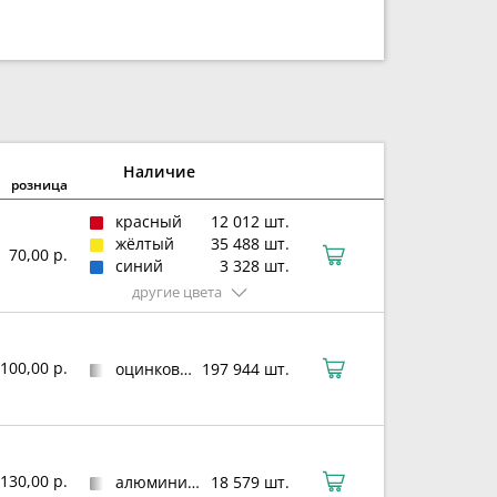
Наличие
розница
красный
12 012 шт.
жёлтый
35 488 шт.
70,00 р.
синий
3 328 шт.
другие цвета
100,00 р.
оцинкованная сталь
197 944 шт.
130,00 р.
алюминиевый сплав
18 579 шт.