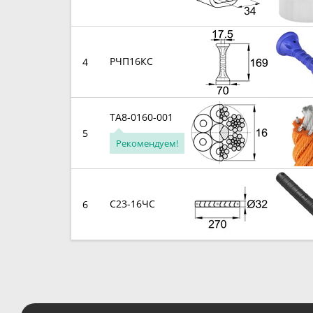
РЧП16КС
4
TA8-0160-001
5
Рекомендуем!
С23-16ЧС
6