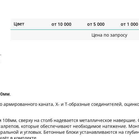
Цвет
от
10 000
от
5 000
от
1 000
Цена по запросу
00мм
.
го армированного каната, Х- и Т-образные соединителей, оци
 108мм, сверху на столб надевается металлическое навершие. С
алрепов, которые обеспечивают необходимое натяжение. Монт
альной и угловых. Бетонные блоки устанавливаются на глубин
идёт в комплекте.