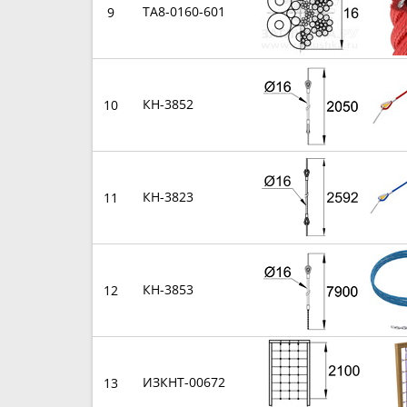
TA8-0160-601
9
КН-3852
10
КН-3823
11
КН-3853
12
ИЗКНТ-00672
13