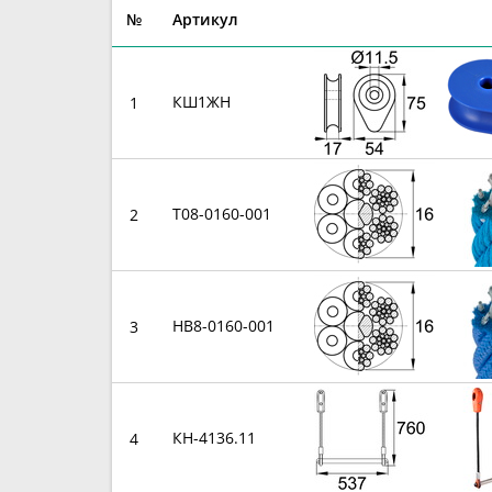
№
Артикул
КШ1ЖН
1
T08-0160-001
2
HB8-0160-001
3
КН-4136.11
4