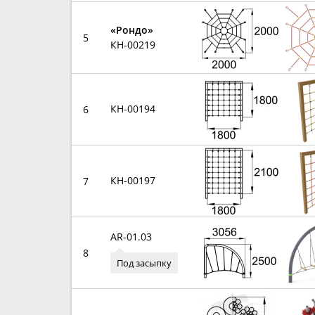
«Рондо»
5
КН-00219
КН-00194
6
КН-00197
7
AR-01.03
8
Под засыпку