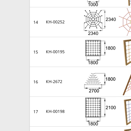
КН-00252
14
КН-00195
15
КН-2672
16
КН-00198
17