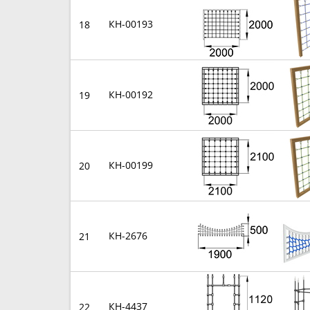
КН-00193
18
КН-00192
19
КН-00199
20
КН-2676
21
КН-4437
22