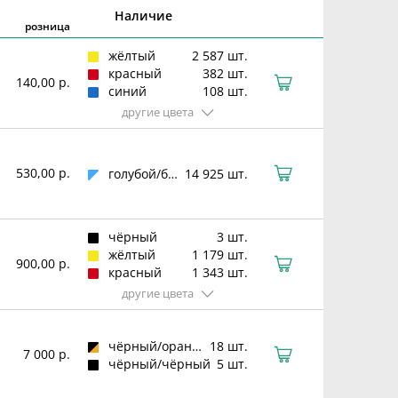
Наличие
розница
жёлтый
2 587 шт.
красный
382 шт.
140,00 р.
синий
108 шт.
другие цвета
530,00 р.
голубой/белый
14 925 шт.
чёрный
3 шт.
жёлтый
1 179 шт.
900,00 р.
красный
1 343 шт.
другие цвета
чёрный/оранжевый
18 шт.
7 000 р.
чёрный/чёрный
5 шт.