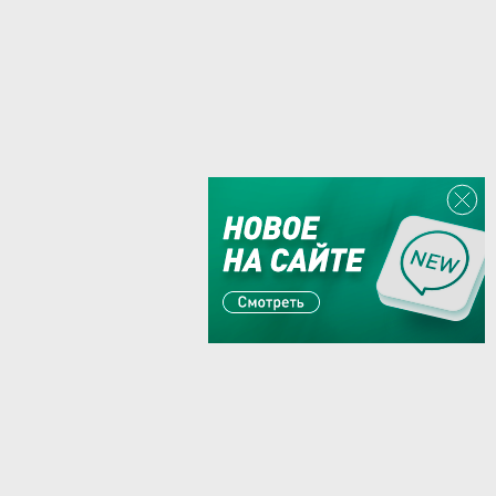
Или пишите:
sales@zaglushka.ru