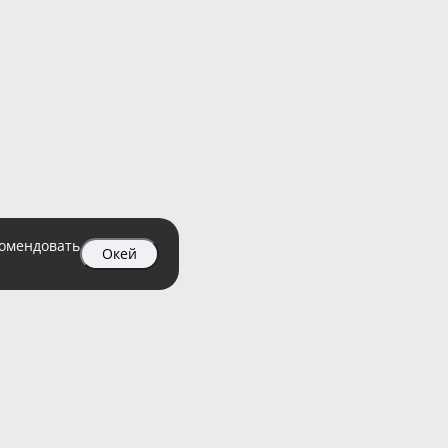
комендовать
Окей
04 99
атный)