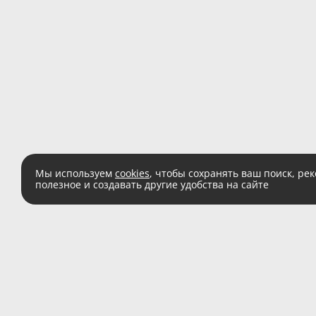
Мы используем
cookies
, чтобы сохранять ваш поиск, ре
полезное и создавать другие удобства на сайте
Есть вопросы?
Звоните:
8 (800) 555 
(звонок по России беспл