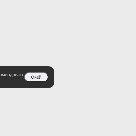
комендовать
Окей
04 99
атный)