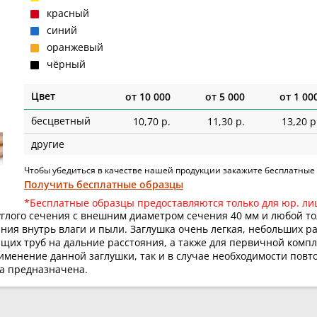
красный
синий
оранжевый
чёрный
Цвет
от
10 000
от
5 000
от
1 00
бесцветный
10,70 р.
11,30 р.
13,20 р
другие
Чтобы убедиться в качестве нашей продукции закажите бесплатные
Получить бесплатные образцы
*Бесплатные образцы предоставляются только для юр. ли
углого сечения с внешним диаметром сечения 40 мм и любой т
ния внутрь влаги и пыли. Заглушка очень легкая, небольших ра
щих труб на дальние расстояния, а также для первичной комп
именение данной заглушки, так и в случае необходимости повт
на предназначена.