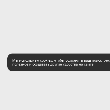
Мы используем
cookies
, чтобы сохранять ваш поиск, ре
полезное и создавать другие удобства на сайте
Есть вопросы?
Звоните:
8 (800) 555 
(звонок по России беспл