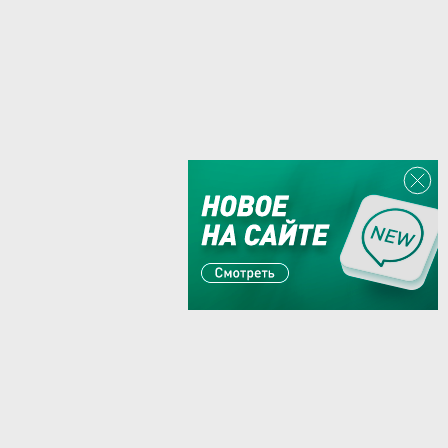
Или пишите:
sales@zaglushka.ru