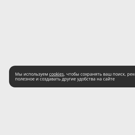
Мы используем
cookies
, чтобы сохранять ваш поиск, ре
полезное и создавать другие удобства на сайте
Есть вопросы?
Звоните:
8 (800) 555 
(звонок по России беспл