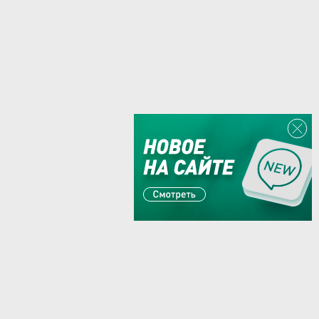
Или пишите:
sales@zaglushka.ru