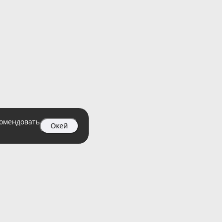
комендовать
Окей
04 99
атный)