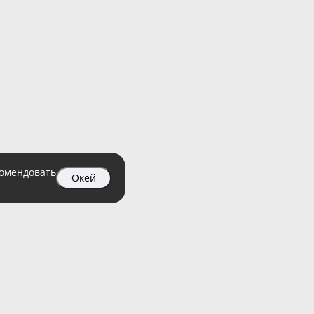
комендовать
Окей
04 99
атный)