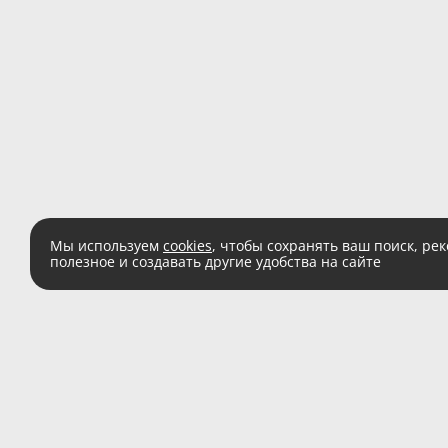
Мы используем
cookies
, чтобы сохранять ваш поиск, ре
полезное и создавать другие удобства на сайте
Есть вопросы?
Звоните:
8 (800) 555 
(звонок по России беспл