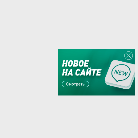
Или пишите:
sales@zaglushka.ru