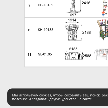
КН-10169
9
КН-10138
10
GL-01.05
11
Мы используем
cookies
, чтобы сохранять ваш поиск, ре
полезное и создавать другие удобства на сайте