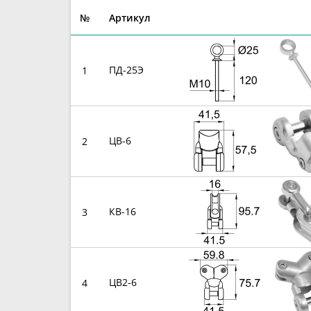
№
Артикул
ПД-25Э
1
ЦВ-6
2
КВ-16
3
ЦВ2-6
4