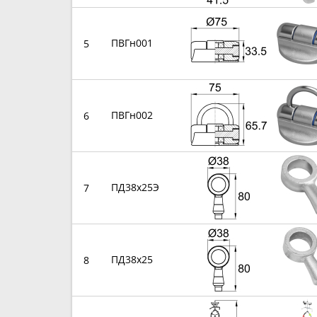
ПВГн001
5
ПВГн002
6
ПД38х25Э
7
ПД38х25
8