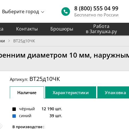
8 (800) 555 04 99
Выберите город
Бесплатно по России
Работа
ка
Контакты
Брошюры
в Заглушка.ру
лки
ВТ25д10ЧК
ренним диаметром 10 мм, наружным 
ВТ25д10ЧК
Артикул:
Наличие
Характеристики
Упаковка
чёрный
12 190 шт.
синий
39 шт.
В производстве :