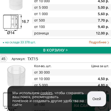
от 10 000
4,50 р.
от 5 000
5,00 р.
от 1 000
5,60 р.
от 500
7,70 р.
от 100
9,40 р.
розница
12,00 р.
на складе 33 378 шт.
Подробнее
В КОРЗИНУ >
TXT15
45
Артикул:
Кол-во, шт.
Цена за шт.
от 30 000
от 10 000
4,50 р.
от 5 000
4,80 р.
от 1 000
5,60 р.
Мы используем
cookies
, чтобы сохранять
ваш поиск, рекомендовать
от 500
7,60 р.
Окей
полезное и создавать другие удобства на
от 100
9,40 р.
сайте
розница
12,00 р.