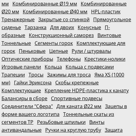
мм
Комбинированные Ø19 мм
Комбинированные
Ø20 мм
Комбинированные Ø40 мм
HPL-пластик
Тренажерные
Закрытые со спинкой
Прямоугольное
сиденье
Тарзанка
Для двоих
Конусные
П-
образные
Конструкционный саморез
Винтовые
Тоннельные
Сегменты горок
Комплектующие для
горок
Пеньковые
Цепные
Рули / штурвалы
Оптические приборы
Телефоны
Крестики-нолики
Игровые панели
Кольца
Кольца с подвесами
Трапеции
Тросы
Зажимы для троса
Яма XS (1000
мм)
Гайки Эриксона
Скобы крепежные
Комплектующие
Крепление HDPE-пластика к канату
Балансиры в сборе
Спортивные подвесы
Соединители "Сфера"
Для каната Ø22 мм
Зацепы в
форме вашего логотипа
Тоннельные скаты из
сегментов ТР
Резьбовые шпильки
Винты
антивандальные
Ручки на круглую трубу
Защита