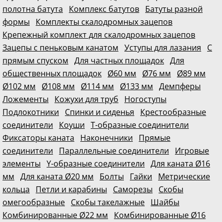
полотна батута
Комплекс батутов
Батуты разной
формы
Комплекты скалодромных зацепов
Крепежный комплект для скалодромных зацепов
Зацепы с пеньковым канатом
Уступы для лазания
С
прямым спуском
Для частных площадок
Для
общественных площадок
Ø60 мм
Ø76 мм
Ø89 мм
Ø102 мм
Ø108 мм
Ø114 мм
Ø133 мм
Демпферы
Ложементы
Кожухи для труб
Ногоступы
Подлокотники
Спинки и сиденья
Крестообразные
соединители
Коуши
Т-образные соединители
Фиксаторы каната
Наконечники
Прямые
соединители
Параллельные соединители
Игровые
элементы
Y-образные соединители
Для каната Ø16
мм
Для каната Ø20 мм
Болты
Гайки
Метрические
кольца
Петли и карабины
Саморезы
Скобы
омегообразные
Скобы такелажные
Шайбы
Комбинированные Ø22 мм
Комбинированные Ø16