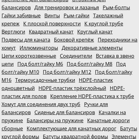
балансиров
Для тренировок и лазанья
Рым-болты
Гайки забивные
Винты
Рым-гайки
Такелажный
крепеж
К плоской поверхности
К круглой трубе
Вертлюги
Квадратный канат
Круглый канат
Подвесы для каната
Боковой крепёж
Переходники на
хомут
Иллюминаторы
Декоративные элементы
Цепи короткозвенные
Соединители
Вставка в звено
цепи
Под болт/гайку М6
Под болт/гайку М8
Под
болт/гайку М10
Под болт/гайку М12
Под болт/гайку
М16
Термоусадочные трубки
HDPE-пластик
одноцветный
HDPE-пластик трёхслойный
HDPE-
пластик для полов
Крепление HDPE-пластика к трубе
Хомут для соединения двух труб
Ручки для
балансиров
Сиденье для балансиров
Качалки на
пружине
Балансиры на пружине
Канатные дороги
сборные
Комплектующие для канатных дорог
Батуты
круглой формы
Батуты квадратной формы
Элементы