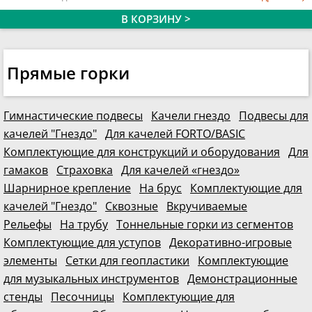
В КОРЗИНУ >
Прямые горки
Гимнастические подвесы
Качели гнездо
Подвесы для
качелей "Гнездо"
Для качелей FORTO/BASIC
Комплектующие для конструкций и оборудования
Для
гамаков
Страховка
Для качелей «гнездо»
Шарнирное крепление
На брус
Комплектующие для
качелей "Гнездо"
Сквозные
Вкручиваемые
Рельефы
На трубу
Тоннельные горки из сегментов
Комплектующие для уступов
Декоративно-игровые
элементы
Сетки для геопластики
Комплектующие
для музыкальных инструментов
Демонстрационные
стенды
Песочницы
Комплектующие для