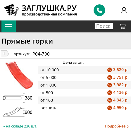
Прямые горки
P04-700
1
Артикул:
Цена за шт.
3 520 р.
от 10 000
%
3 751 р.
от 5 000
%
3 982 р.
от 1 000
%
4 136 р.
от 500
%
4 345 р.
от 100
%
4 950 р.
розница
%
на складе 236 шт.
Подробнее