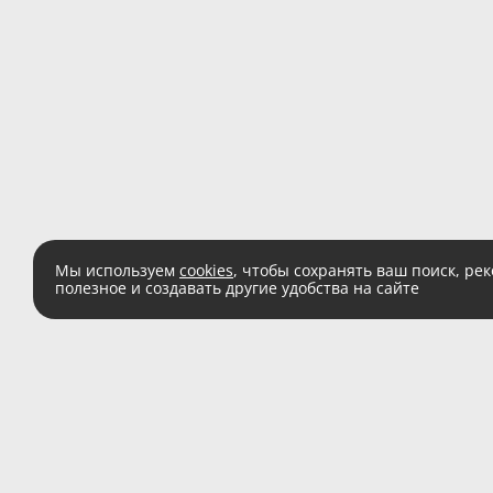
Мы используем
cookies
, чтобы сохранять ваш поиск, ре
полезное и создавать другие удобства на сайте
Есть вопросы?
Звоните:
8 (800) 555 
(звонок по России беспл