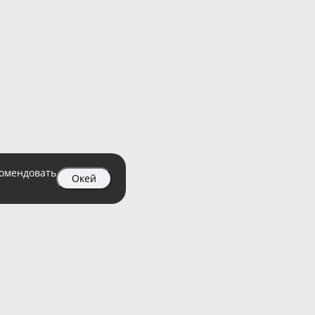
комендовать
Окей
04 99
атный)