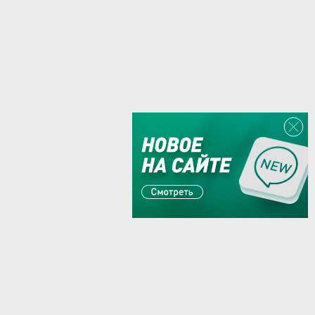
Или пишите:
sales@zaglushka.ru