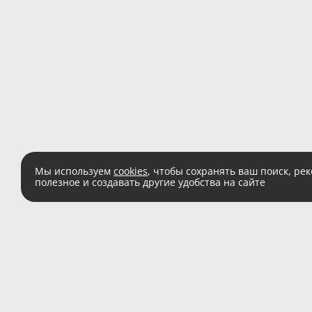
Мы используем
cookies
, чтобы сохранять ваш поиск, ре
полезное и создавать другие удобства на сайте
Есть вопросы?
Звоните:
8 (800) 555 
(звонок по России беспл