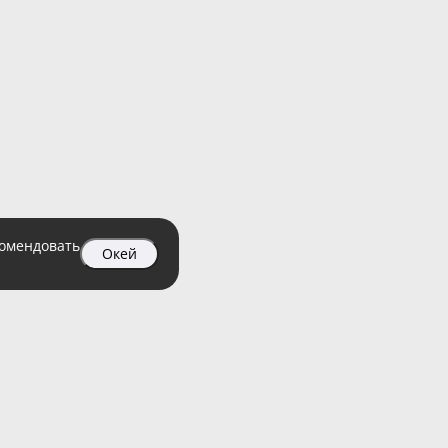
комендовать
Окей
04 99
атный)