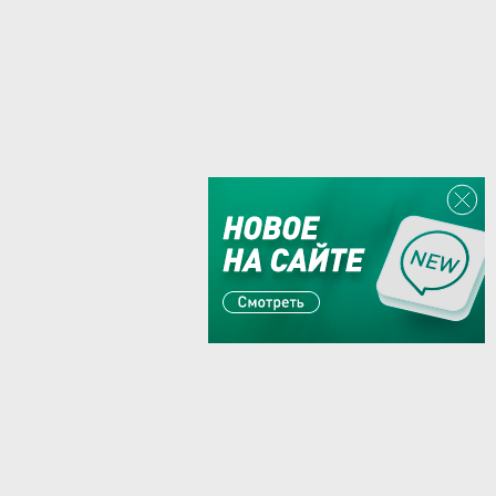
Или пишите:
sales@zaglushka.ru