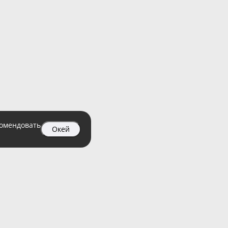
комендовать
Окей
04 99
атный)