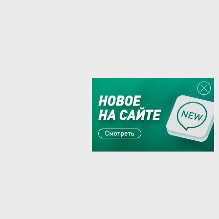
Или пишите:
sales@zaglushka.ru