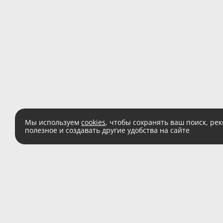
Мы используем
cookies
, чтобы сохранять ваш поиск, ре
полезное и создавать другие удобства на сайте
Есть вопросы?
Звоните:
8 (800) 555 
(звонок по России беспл