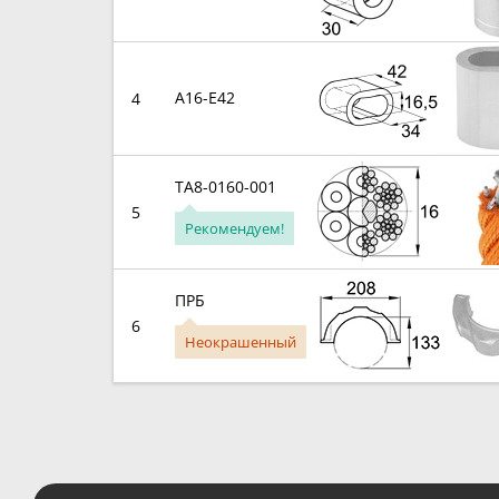
A16-E42
4
TA8-0160-001
5
Рекомендуем!
ПРБ
6
Неокрашенный