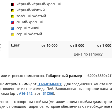
чёрный/чёрный/красный
чёрный/жёлтый
зелёный/жёлтый
синий/красный
серый/синий
серый/жёлтый
Цвет
от
10 000
от
5 000
от
1 000
Цена по запросу
 или игровых комплексов.
Габаритный размер — 6200х5850x21
иаметром 16 мм (арт.
TA8-0160-001
). Для соединения каната ис
зготовленные из полиамида ПА6. Закольцованные отрезки канат
ками (арт.
A16-E42
, арт.
B1C06
).
местах —
к опорным стойкам (металлическим столбам диаметром 
дки с помощью талрепов, которые обеспечивают необходимое 