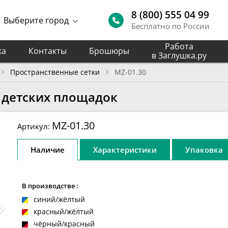
8 (800) 555 04 99
Выберите город
Бесплатно по России
Работа
ка
Контакты
Брошюры
в Заглушка.ру
Пространственные сетки
MZ-01.30
 детских площадок
MZ-01.30
Артикул:
Наличие
Характеристики
Упаковка
В производстве :
синий/жёлтый
красный/жёлтый
чёрный/красный