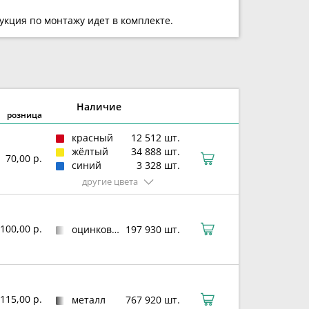
укция по монтажу идет в комплекте.
Наличие
розница
красный
12 512 шт.
жёлтый
34 888 шт.
70,00 р.
синий
3 328 шт.
другие цвета
100,00 р.
оцинкованная сталь
197 930 шт.
115,00 р.
металл
767 920 шт.