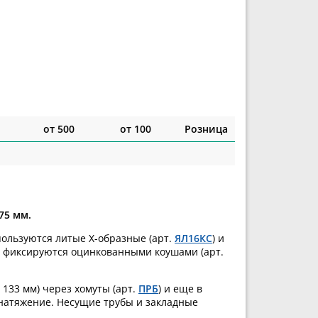
от 500
от 100
Розница
75 мм.
пользуются литые Х-образные (арт.
ЯЛ16КС
) и
а фиксируются оцинкованными коушами (арт.
133 мм) через хомуты (арт.
ПРБ
) и еще в
натяжение. Несущие трубы и закладные