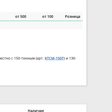
от 500
от 100
Розница
естно с 150-тонным (арт.
KTCM-150T
) и 130-
Наличие