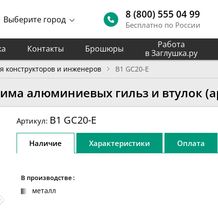
8 (800) 555 04 99
Выберите город
Бесплатно по России
Работа
ка
Контакты
Брошюры
в Заглушка.ру
я конструкторов и инженеров
B1 GC20-E
има алюминиевых гильз и втулок (ар
B1 GC20-E
Артикул:
Наличие
Характеристики
Оплата
В производстве :
металл