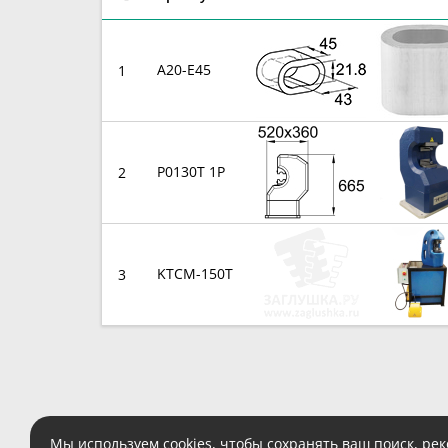
A20-E45
1
P0130T 1P
2
KTCM-150T
3
Мы используем
cookies
, чтобы сохранять ваш поиск, ре