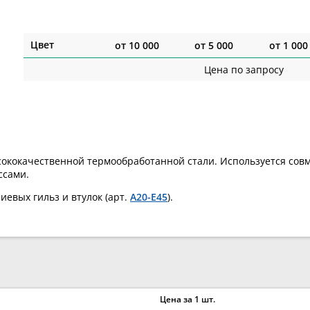
Цвет
от
10 000
от
5 000
от
1 000
Цена по запросу
ококачественной термообработанной стали. Используется совм
ссами.
евых гильз и втулок (арт.
A20-E45
).
Цена за 1 шт.