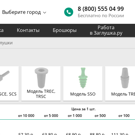
8 (800) 555 04 99
Выберите город
Бесплатно по России
Работа
ка
Контакты
Брошюры
в Заглушка.ру
глушки
Модель TREC,
SCE, SCS
Модель SSO
Модель TR
TRSC
Цена за 1 шт.
от
10 000
от
5 000
от
1 000
от 500
от 100
57,30 р.
63,80 р.
68,90 р.
88,80 р.
111,30 р.