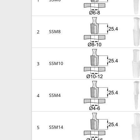
SSM8
2
SSM10
3
SSM4
4
SSM14
5