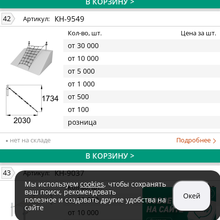
В КОРЗИНУ >
КН-9549
42
Артикул:
Кол-во, шт.
Цена за шт.
от 30 000
от 10 000
от 5 000
от 1 000
от 500
от 100
розница
нет на складе
Подробнее
В КОРЗИНУ >
КН-9037
43
Артикул:
Мы используем
cookies
, чтобы сохранять
Кол-во, шт.
Цена за шт.
ваш поиск, рекомендовать
Окей
полезное и создавать другие удобства на
от 30 000
сайте
от 10 000