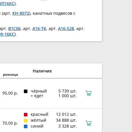
ЧП16КС
).
 (арт.
КН-8072
), канатных подвесов с
арт.
B1C06
, арт.
A16-TK
, арт.
A16-S28
, арт.
09-16КС
).
Наличие
розница
чёрный
5 739 шт.
95,00 р.
+ едет
1 000 шт.
красный
12 012 шт.
жёлтый
34 888 шт.
70,00 р.
синий
3 328 шт.