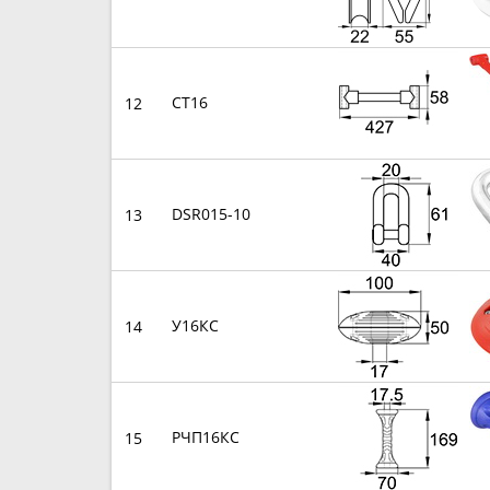
СТ16
12
DSR015-10
13
У16КС
14
РЧП16КС
15