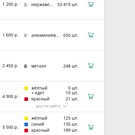
1 200 р.
нержавеющая сталь
33 419 шт.
1 600 р.
алюминиевый сплав
650 шт.
2 450 р.
металл
248 шт.
жёлтый
0 шт.
+ едет
10 шт.
4 900 р.
красный
21 шт.
другие цвета
жёлтый
125 шт.
синий
135 шт.
5 500 р.
красный
189 шт.