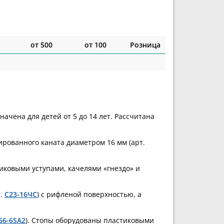
от 500
от 100
Розница
ачена для детей от 5 до 14 лет. Рассчитана
ированного каната диаметром 16 мм (арт.
иковыми уступами, качелями «гнездо» и
т.
С23-16ЧС
) с рифленой поверхностью, а
66-6SА2
). Стопы оборудованы пластиковыми