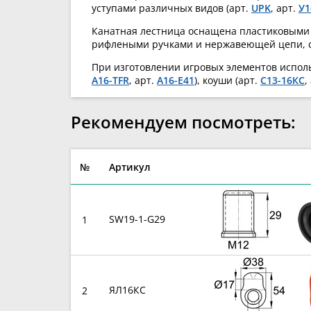
уступами различных видов (арт.
UPK
, арт.
У1
Канатная лестница оснащена пластиковыми
рифлеными ручками и нержавеющей цепи, с
При изготовлении игровых элементов исполь
A16-TFR
, арт.
A16-E41
), коуши (арт.
С13-16КС
,
Рекомендуем посмотреть:
№
Артикул
SW19-1-G29
1
ЯЛ16КС
2