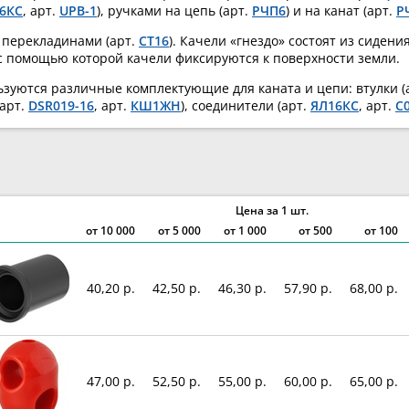
6КС
, арт.
UPB-1
), ручками на цепь (арт.
РЧП6
) и на канат (арт.
Р
 перекладинами (арт.
СТ16
). Качели «гнездо» состоят из сидения
 помощью которой качели фиксируются к поверхности земли.
зуются различные комплектующие для каната и цепи: втулки (
 арт.
DSR019-16
, арт.
КШ1ЖН
), соединители (арт.
ЯЛ16КС
, арт.
С
Цена за 1 шт.
от
10 000
от
5 000
от
1 000
от 500
от 100
40,20 р.
42,50 р.
46,30 р.
57,90 р.
68,00 р.
47,00 р.
52,50 р.
55,00 р.
60,00 р.
65,00 р.