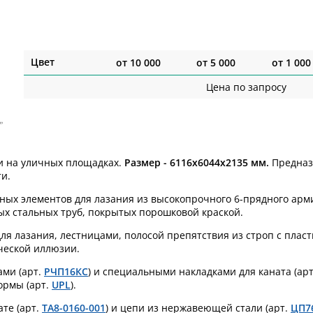
Цвет
от
10 000
от
5 000
от
1 000
Цена по запросу
и на уличных площадках.
Размер -
6116х6044х2135 мм.
Предназн
и.
чных элементов для лазания из высокопрочного 6-прядного арм
ых стальных труб, покрытых порошковой краской.
я лазания, лестницами, полосой препятствия из строп с пласт
ческой иллюзии.
ами (арт.
РЧП16КС
) и специальными накладками для каната (ар
ормы (арт.
UPL
).
те (
арт.
TA8-0160-001
) и цепи из нержавеющей стали (арт.
ЦП7