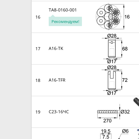
TA8-0160-001
16
Рекомендуем!
A16-TK
17
A16-TFR
18
С23-16ЧС
19