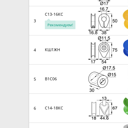
С13-16КС
3
Рекомендуем!
КШ1ЖН
4
B1C06
5
С14-18КС
6