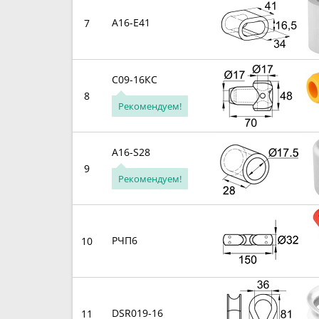
A16-E41
7
С09-16КС
8
Рекомендуем!
A16-S28
9
Рекомендуем!
РЧП6
10
DSR019-16
11