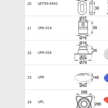
ЦП766-6SА2
20
UPK-01A
21
UPK-02A
22
UPK
23
UPL
24