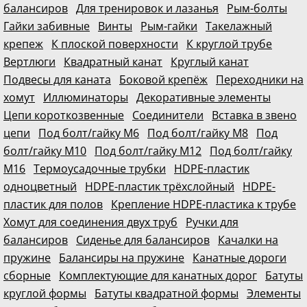
балансиров
Для тренировок и лазанья
Рым-болты
Гайки забивные
Винты
Рым-гайки
Такелажный
крепеж
К плоской поверхности
К круглой трубе
Вертлюги
Квадратный канат
Круглый канат
Подвесы для каната
Боковой крепёж
Переходники на
хомут
Иллюминаторы
Декоративные элементы
Цепи короткозвенные
Соединители
Вставка в звено
цепи
Под болт/гайку М6
Под болт/гайку М8
Под
болт/гайку М10
Под болт/гайку М12
Под болт/гайку
М16
Термоусадочные трубки
HDPE-пластик
одноцветный
HDPE-пластик трёхслойный
HDPE-
пластик для полов
Крепление HDPE-пластика к трубе
Хомут для соединения двух труб
Ручки для
балансиров
Сиденье для балансиров
Качалки на
пружине
Балансиры на пружине
Канатные дороги
сборные
Комплектующие для канатных дорог
Батуты
круглой формы
Батуты квадратной формы
Элементы