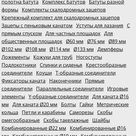
полотна батута
Комплекс батутов
Батуты разной
формы
Комплекты скалодромных зацепов
Крепежный комплект для скалодромных зацепов
Зацепы с пеньковым канатом
Уступы для лазания
С
прямым спуском
Для частных площадок
Для
общественных площадок
Ø60 мм
Ø76 мм
Ø89 мм
Ø102 мм
Ø108 мм
Ø114 мм
Ø133 мм
Демпферы
Ложементы
Кожухи для труб
Ногоступы
Подлокотники
Спинки и сиденья
Крестообразные
соединители
Коуши
Т-образные соединители
Фиксаторы каната
Наконечники
Прямые
соединители
Параллельные соединители
Игровые
элементы
Y-образные соединители
Для каната Ø16
мм
Для каната Ø20 мм
Болты
Гайки
Метрические
кольца
Петли и карабины
Саморезы
Скобы
омегообразные
Скобы такелажные
Шайбы
Комбинированные Ø22 мм
Комбинированные Ø16
мм
Комбинированные Ø19 мм
Комбинированные