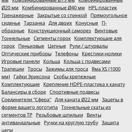
Ø20 мм
Комбинированные Ø40 мм
HPL-пластик
Тренажерные
Закрытые со спинкой
Прямоугольное
сиденье
Тарзанка
Для двоих
Конусные
П-
образные
Конструкционный саморез
Винтовые
Тоннельные
Сегменты горок
Комплектующие для
горок
Пеньковые
Цепные
Рули / штурвалы
Оптические приборы
Телефоны
Крестики-нолики
Игровые панели
Кольца
Кольца с подвесами
Трапеции
Тросы
Зажимы для троса
Яма XS (1000
мм)
Гайки Эриксона
Скобы крепежные
Комплектующие
Крепление HDPE-пластика к канату
Балансиры в сборе
Спортивные подвесы
Соединители "Сфера"
Для каната Ø22 мм
Зацепы в
форме вашего логотипа
Тоннельные скаты из
сегментов ТР
Резьбовые шпильки
Винты
антивандальные
Ручки на круглую трубу
Защита
цепи