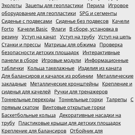
Эхолоты
Зацепы для геопластики
Перила
Игровое
оборудование для геопластики
SPG и сегменты
Сиденье с подвесами
Сиденье без подвесов
Качели
Forto
Качели Basic
Флаги
В сборе, установка в
резину
Уступ на канат
Уступ на трубу
Уступ на цепь
Станки и прессы
Матрицы для обжима
Проверка
безопасности детских площадок
Интерактивные
панели в сборе
Игровые модули
Информационные
таблички
Кольца такелажные
Изделия из каната
Для балансиров и качалок из робинии
Металлические
закладные
Металлические кронштейны
Крепление и
сиденья для качелей
Ручки для тренажеров
Тоннельные переходы
Тоннельные горки
Талрепы
С
прямым скатом
Винтовые открытые горки
Баскетбольные кольца
Декоративные насадки на
трубу
Пластиковые крыши для детских площадок
Крепление для балансиров
Отбойник для