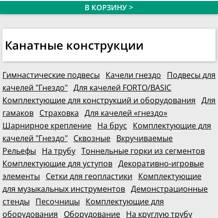
В КОРЗИНУ >
Канатные конструкции
Гимнастические подвесы
Качели гнездо
Подвесы для
качелей "Гнездо"
Для качелей FORTO/BASIC
Комплектующие для конструкций и оборудования
Для
гамаков
Страховка
Для качелей «гнездо»
Шарнирное крепление
На брус
Комплектующие для
качелей "Гнездо"
Сквозные
Вкручиваемые
Рельефы
На трубу
Тоннельные горки из сегментов
Комплектующие для уступов
Декоративно-игровые
элементы
Сетки для геопластики
Комплектующие
для музыкальных инструментов
Демонстрационные
стенды
Песочницы
Комплектующие для
оборудования
Оборудование
На круглую трубу