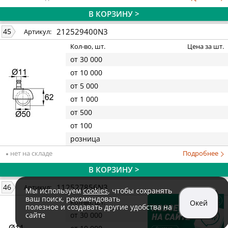
В КОРЗИНУ >
212529400N3
45
Артикул:
Кол-во, шт.
Цена за шт.
от 30 000
от 10 000
от 5 000
от 1 000
от 500
от 100
розница
нет на складе
Подробнее
В КОРЗИНУ >
112527856N3
46
Артикул:
Мы используем
cookies
, чтобы сохранять
ваш поиск, рекомендовать
Кол-во, шт.
Цена за шт.
Окей
полезное и создавать другие удобства на
сайте
от 30 000