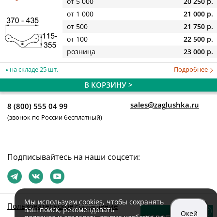
от 5 000
20 250 р.
от 1 000
21 000 р.
от 500
21 750 р.
от 100
22 500 р.
розница
23 000 р.
на складе 25 шт.
Подробнее
В КОРЗИНУ >
sales@zaglushka.ru
8 (800) 555 04 99
(звонок по России бесплатный)
Подписывайтесь на наши соцсети:
Мы используем
cookies
, чтобы сохранять
Пользовательское соглашение
ваш поиск, рекомендовать
Окей