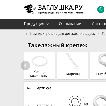
Продукция
О компании
Достав
Комплектующие для детских площадок
Та
Такелажный крепеж
Кольца
Талрепы
Рым-
такелажные
№
Артикул
DSR070-6
1