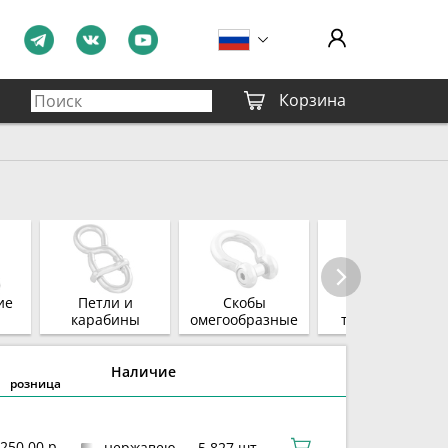
Корзина
ие
Петли и
Скобы
Скобы
карабины
омегообразные
такелажные
Наличие
розница
250,00 р.
нержавеющая сталь
5 827 шт.