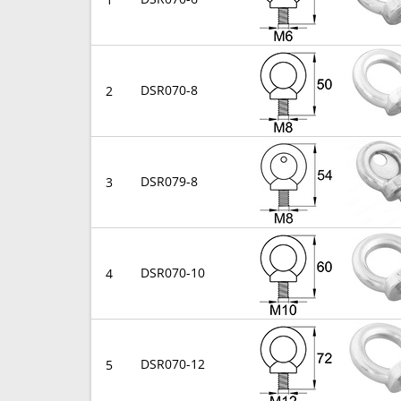
DSR070-8
2
DSR079-8
3
DSR070-10
4
DSR070-12
5