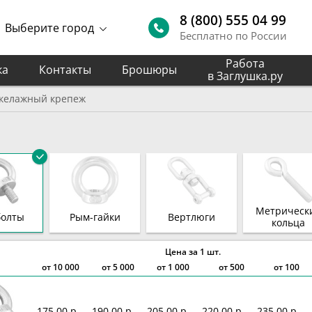
8 (800) 555 04 99
Выберите город
Бесплатно по России
Работа
ка
Контакты
Брошюры
в Заглушка.ру
келажный крепеж
Метрическ
болты
Рым-гайки
Вертлюги
кольца
Цена за 1 шт.
от
10 000
от
5 000
от
1 000
от 500
от 100
175,00 р.
190,00 р.
205,00 р.
220,00 р.
235,00 р.