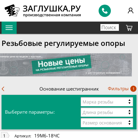
Резьбовые регулируемые опоры
Фильтры
Основание шестигранник
1
Марка резьбы
Выберите параметры:
Длина резьбы
Размер основания
19М6-18ЧС
1
Артикул: