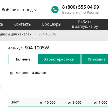
8 (800) 555 04 99
Выберите город
Бесплатно по России
Работа
ка
Контакты
Брошюры
в Заглушка.ру
двесы для качелей
S04-1005W
S04-1005W
Артикул:
Наличие
Характеристики
Упаковка
металл
4 047 шт.
Цвет
от
10 000
от
5 000
от
1 000