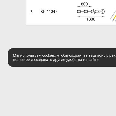
КН-11347
6
Мы используем
cookies
, чтобы сохранять ваш поиск, ре
полезное и создавать другие удобства на сайте
Есть вопросы?
Звоните:
8 (800) 555 
(звонок по России беспл
© 1991–2026 ООО «Заглушка.pу»