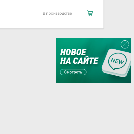
В производстве
Или пишите:
sales@zaglushka.ru
ывайтесь на наши соцсети: