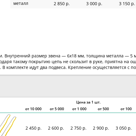
металл
2 850 р.
3 000 р.
3 150 р.
. Внутренний размер звена — 6х18 мм, толщина металла — 5 м
даря такому покрытию цепь не скользит в руке, приятна на о
. В комплекте идут два подвеса. Крепление осуществляется с 
Цена за 1 шт.
от
10 000
от
5 000
от
1 000
от 500
от 100
2 450 р.
2 600 р.
2 750 р.
2 900 р.
3 050 р.