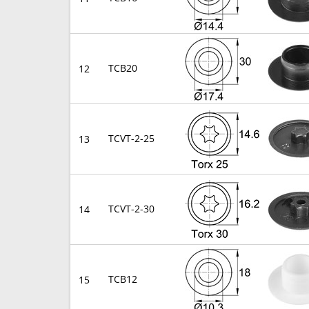
TCB20
12
TCVT-2-25
13
TCVT-2-30
14
TCB12
15