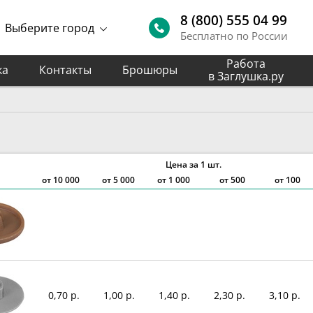
8 (800) 555 04 99
Выберите город
Бесплатно по России
Работа
ка
Контакты
Брошюры
в Заглушка.ру
Цена за 1 шт.
от
10 000
от
5 000
от
1 000
от 500
от 100
0,70 р.
1,00 р.
1,40 р.
2,30 р.
3,10 р.