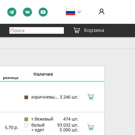
Корзина
Наличие
розница
коричневый (RAL 8003)
3 246 шт.
т.бежевый
474 шт.
белый
93 032 шт.
5,70 р.
+ едет
5 000 шт.