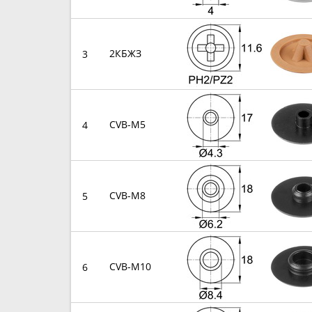
2КБЖЗ
3
CVB-M5
4
CVB-M8
5
CVB-M10
6