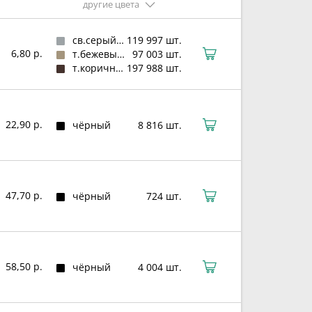
другие цвета
св.серый (RAL 7040)
119 997 шт.
6,80 р.
т.бежевый (RAL 1019)
97 003 шт.
т.коричневый (RAL 8019)
197 988 шт.
22,90 р.
чёрный
8 816 шт.
47,70 р.
чёрный
724 шт.
58,50 р.
чёрный
4 004 шт.