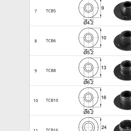
TCB5
7
TCB6
8
TCB8
9
TCB10
10
TCB16
11