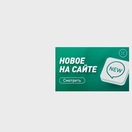
Или пишите:
sales@zaglushka.ru