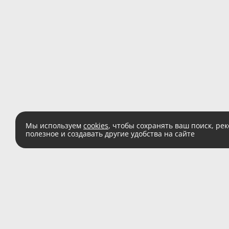
Мы используем
cookies
, чтобы сохранять ваш поиск, ре
полезное и создавать другие удобства на сайте
Есть вопросы?
Звоните:
8 (800) 555 
(звонок по России беспл