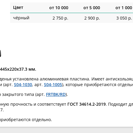
Цвет
от
10 000
от
5 000
от
1 000
чёрный
2 750 р.
2 900 р.
3 050 р.
 445х220х37.3 мм.
иденья установлена алюминиевая пластина. Имеет антискольз
 (арт.
S04-1030
, арт.
S04-1005
), которые приобретаются отдель
o закрытого типа (арт.
FRTBK/RD
).
ную прочность и соответствует
ГОСТ 34614.2-2019
. Подходит 
7.
 приобретаются отдельно.