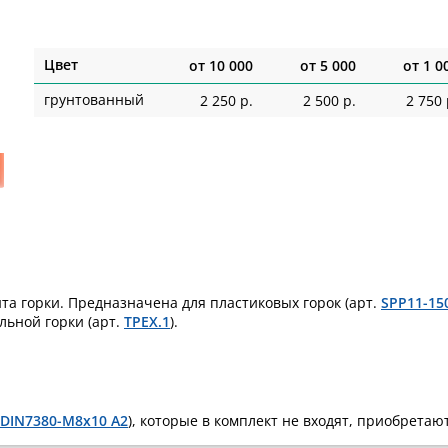
Цвет
от
10 000
от
5 000
от
1 0
грунтованный
2 250 р.
2 500 р.
2 750 
а горки. Предназначена для пластиковых горок (арт.
SPP11-15
ельной горки (арт.
TPEX.1
).
DIN7380-M8x10 A2
), которые в комплект не входят, приобретаю