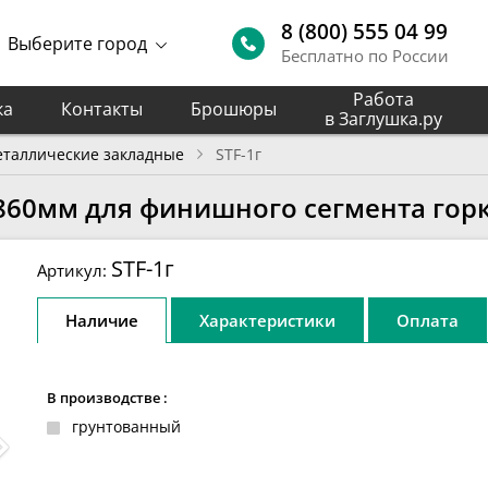
8 (800) 555 04 99
Выберите город
Бесплатно по России
Работа
ка
Контакты
Брошюры
в Заглушка.ру
таллические закладные
STF-1г
60мм для финишного сегмента горки
STF-1г
Артикул:
Наличие
Характеристики
Оплата
В производстве :
грунтованный