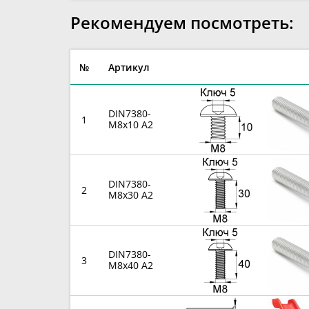
Рекомендуем посмотреть:
№
Артикул
DIN7380-
1
M8x10 A2
DIN7380-
2
M8x30 A2
DIN7380-
3
M8x40 A2