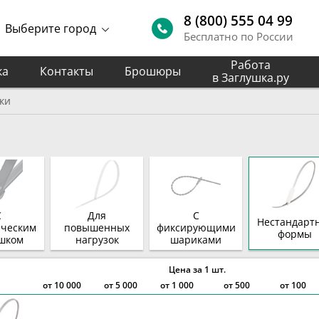
8 (800) 555 04 99
Выберите город
Бесплатно по России
Работа
ка
Контакты
Брошюры
в Заглушка.ру
ки
С
Для
С
Нестандарт
ическим
повышенных
фиксирующими
формы
шком
нагрузок
шариками
Цена за 1 шт.
от
10 000
от
5 000
от
1 000
от 500
от 100